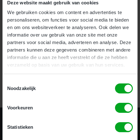
Deze website maakt gebruik van cookies
We gebruiken cookies om content en advertenties te
Voor bedrijven bieden wij onze nieuwe en zeer effectieve
1-
personaliseren, om functies voor social media te bieden
uurs Incompany training
aan.
en om ons websiteverkeer te analyseren. Ook delen we
Als particulier kunt u uw hoogwerker certificaat halen
informatie over uw gebruik van onze site met onze
op
meerdere locaties
door heel het land.
partners voor social media, adverteren en analyse. Deze
partners kunnen deze gegevens combineren met andere
informatie die u aan ze heeft verstrekt of die ze hebben
Certificering in 1 uur!
verzameld op basis van uw gebruik van hun services.
Toestemmingsselectie
Bekijk alle opleidingen
Noodzakelijk
Voorkeuren
Statistieken