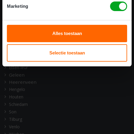
ONZE OPLEIDINGSLOCATIES
Marketing
Alkmaar
Amsterdam
Assen
Alles toestaan
Barneveld
Deventer
Doetinchem
Selectie toestaan
Emmen
Etten-leur
Geleen
Heerenveen
Hengelo
Houten
Schiedam
Son
Tilburg
Venlo