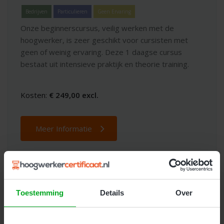
Bedrijven
Particulieren
Geen Ervaring
Onze beginnerscursus, veilig werken met de
hoogwerker, is zeer geschikt voor cursisten met
geen of weinig ervaring. Deze 1 daagse cursus
bestaat uit intensieve praktijk en theorie training.
Kosten:
€ 249,00 excl.
Meer Informatie
Toestemming
Details
Over
Dé beste keuze voor
hoogwerker
trainingen en opleidingen