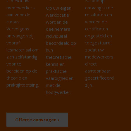
U meldt uw
Na afloop
medewerkers
ontvangt u de
Op uw eigen
aan voor de
resultaten en
werklocatie
cursus.
worden de
worden de
Vervolgens
certificaten
deelnemers
ontvangen zij
opgesteld en
individueel
vooraf
toegestuurd,
beoordeeld op
lesmateriaal om
zodat uw
hun
zich zelfstandig
medewerkers
theoretische
voor te
direct
kennis en
bereiden op de
aantoonbaar
praktische
theorie en
gecertificeerd
vaardigheden
praktijktoetsing.
zijn.
met de
hoogwerker.
Offerte aanvragen ›