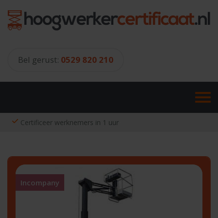
Skip
to
content
Bel gerust:
0529 820 210
Certificeer werknemers in 1 uur
Incompany