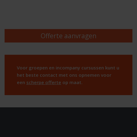
Offerte aanvragen
Voor groepen en incompany cursussen kunt u
het beste contact met ons opnemen voor
een
scherpe offerte
op maat.