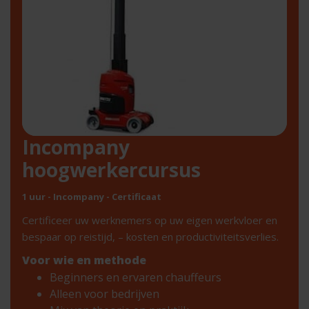
Incompany
hoogwerkercursus
1 uur - Incompany - Certificaat
Certificeer uw werknemers op uw eigen werkvloer en
bespaar op reistijd, – kosten en productiviteitsverlies.
Voor wie en methode
Beginners en ervaren chauffeurs
Alleen voor bedrijven