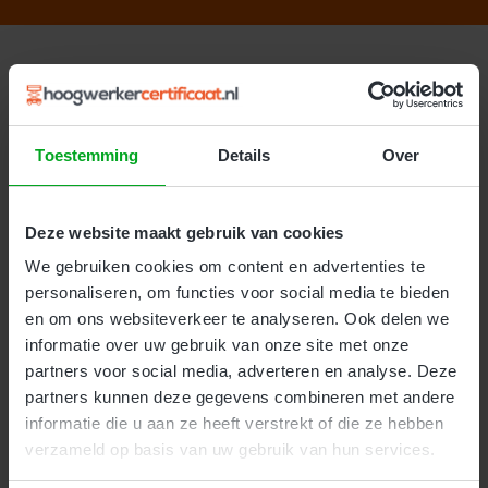
Heeft uw team alleen ervaren
hoogwerkerchauffeurs? Kies de 1-uur
Toestemming
Details
Over
certificering
Werken al uw medewerkers al routineus met een
hoogwerker en heeft u geen opleidingsbehoefte? Dan is de
Deze website maakt gebruik van cookies
1-op-1 hoogwerkercertificering in 1 uur
sneller en
We gebruiken cookies om content en advertenties te
voordeliger. Per medewerker plant u 1 uur in voor theorie-
personaliseren, om functies voor social media te bieden
en praktijkcertificering, in plaats van een volledige
en om ons websiteverkeer te analyseren. Ook delen we
cursusdag.
informatie over uw gebruik van onze site met onze
Onze vuistregel: heeft minimaal één medewerker geen of
partners voor social media, adverteren en analyse. Deze
beperkte ervaring, kies dan de incompany cursus van deze
partners kunnen deze gegevens combineren met andere
pagina. Is iedereen ervaren? Kies de 1-uur certificering.
informatie die u aan ze heeft verstrekt of die ze hebben
verzameld op basis van uw gebruik van hun services.
Waarom kiezen voor een incompany