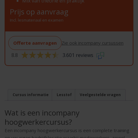
Mix van theorie en praktijk
Prijs op aanvraag
Incl. lesmateriaal en examen
Offerte aanvragen
Zie ook incompany cursussen
8.8
3.601 reviews
Cursus informatie
Lesstof
Veelgestelde vragen
Wat is een incompany
hoogwerkercursus?
Een incompany hoogwerkercursus is een complete training
op uw eigen bedrijfslocatie waarbij medewerkers, zowel