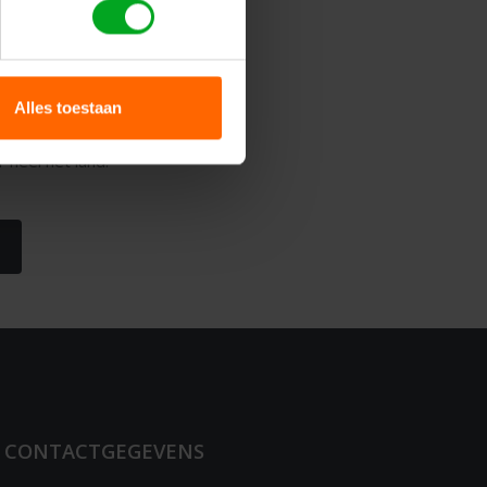
leidingen
Alles toestaan
training
aan.
 heel het land.
CONTACTGEGEVENS