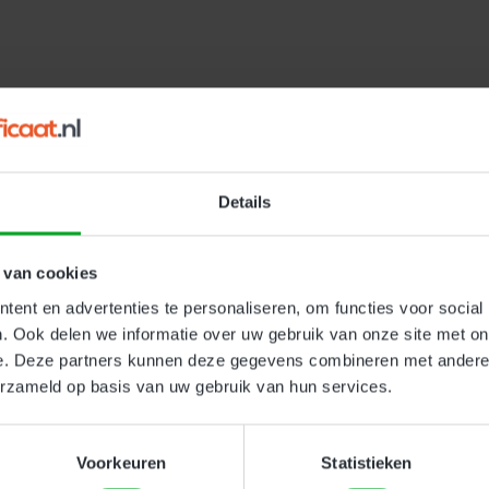
met een hoogwerker. Dit leert u tijdens het theoriegedeelte, maa
 hoogwerker:
heve ondergrond. 5 graden is de grens.
Details
cht 6 of hoger.
overschreden mag worden. Uiteraard moet deze last ook verdeeld
 van cookies
ent en advertenties te personaliseren, om functies voor social
. Ook delen we informatie over uw gebruik van onze site met on
r certificaat? Neem contact op met Hoogwerker-certificaat.nl:
e. Deze partners kunnen deze gegevens combineren met andere i
erzameld op basis van uw gebruik van hun services.
info@hoogwerke
Voorkeuren
Statistieken
certificaat.nl