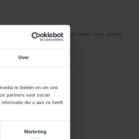
r ook tijdens het praktijkonderdeel. U leert onder andere
Over
 worden over de werkbak.
 media te bieden en om ons
ze partners voor social
nformatie die u aan ze heeft
r-
Marketing