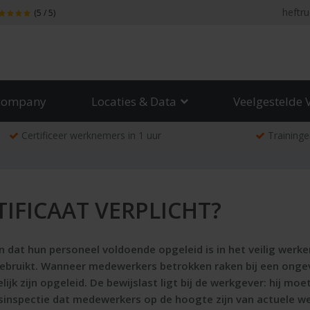
heftru
(5 / 5)
company
Locaties & Data
Veelgestelde 
Certificeer werknemers in 1 uur
Traininge
IFICAAT VERPLICHT?
 dat hun personeel voldoende opgeleid is in het veilig we
gebruikt. Wanneer medewerkers betrokken raken bij een ongev
 zijn opgeleid. De bewijslast ligt bij de werkgever: hij mo
idsinspectie dat medewerkers op de hoogte zijn van actuele