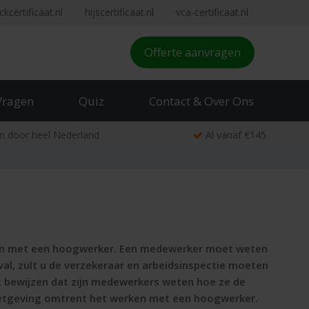
ckcertificaat.nl
hijscertificaat.nl
vca-certificaat.nl
Offerte aanvragen
Vragen
Quiz
Contact & Over Ons
n door heel Nederland
Al vanaf €145
rken met een hoogwerker. Een medewerker moet weten
al, zult u de verzekeraar en arbeidsinspectie moeten
et bewijzen dat zijn medewerkers weten hoe ze de
 wetgeving omtrent het werken met een hoogwerker.