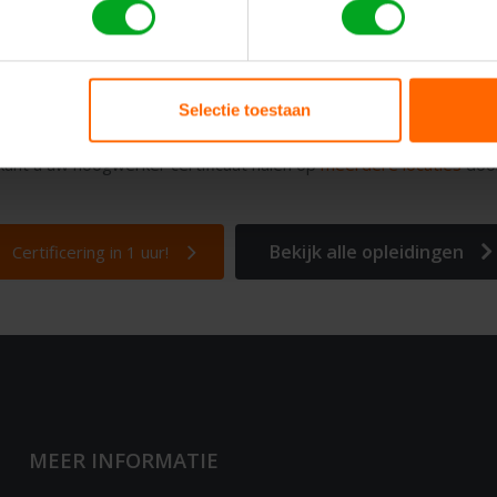
 keuze voor
hoogwerker trainingen en op
Selectie toestaan
ven bieden wij onze nieuwe en zeer effectieve
1-uurs Incompany 
r kunt u uw hoogwerker certificaat halen op
meerdere locaties
door
Bekijk alle opleidingen
Certificering in 1 uur!
MEER INFORMATIE