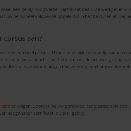
soneel een geldig hoogwerker certificaat bezit. De werkgever is 
 dat uw personeel voldoende opgeleid is in het besturen en bed
 cursus aan?
heorie en een deel praktijk. U moet namelijk zelfstandig kunnen
om besteden we aandacht aan theorie: naast de arbowetgeving ko
an diverse praktijkoefeningen hoe ze veilig een hoogwerker geb
ocatie
te volgen. Doordat we uw personeel ter plaatse opleiden, i
en hoogwerker certificaat is 5 jaar geldig.