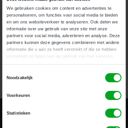
We gebruiken cookies om content en advertenties te
Voor bedrijven bieden wij onze nieuwe en zeer effectieve
1-
personaliseren, om functies voor social media te bieden
uurs Incompany training
aan.
en om ons websiteverkeer te analyseren. Ook delen we
Als particulier kunt u uw hoogwerker certificaat halen
informatie over uw gebruik van onze site met onze
op
meerdere locaties
door heel het land.
partners voor social media, adverteren en analyse. Deze
partners kunnen deze gegevens combineren met andere
informatie die u aan ze heeft verstrekt of die ze hebben
verzameld op basis van uw gebruik van hun services.
Certificering in 1 uur!
Toestemmingsselectie
Noodzakelijk
Bekijk alle opleidingen
Voorkeuren
Statistieken