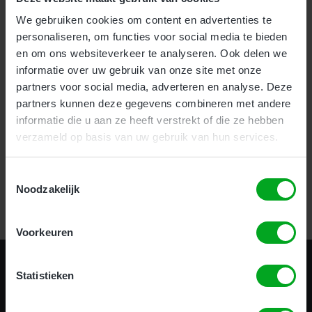
We gebruiken cookies om content en advertenties te
Voor bedrijven bieden wij onze nieuwe en zeer effectieve
1-
personaliseren, om functies voor social media te bieden
uurs Incompany training
aan.
en om ons websiteverkeer te analyseren. Ook delen we
Als particulier kunt u uw hoogwerker certificaat halen
informatie over uw gebruik van onze site met onze
op
meerdere locaties
door heel het land.
partners voor social media, adverteren en analyse. Deze
partners kunnen deze gegevens combineren met andere
informatie die u aan ze heeft verstrekt of die ze hebben
verzameld op basis van uw gebruik van hun services.
Certificering in 1 uur!
Toestemmingsselectie
Noodzakelijk
Bekijk alle opleidingen
Voorkeuren
Statistieken