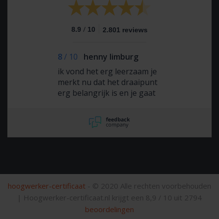
/
8.9
10
2.801 reviews
8
/
10
henny limburg
ik vond het erg leerzaam je
merkt nu dat het draaipunt
erg belangrijk is en je gaat
dat nu ook meer in de gaten
houden
hoogwerker-certificaat
- © 2020 Alle rechten voorbehouden
|
Hoogwerker-certificaat.nl krijgt een
8,9
/
10
uit
2794
beoordelingen