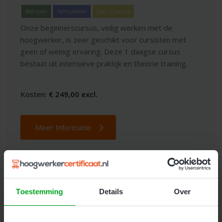
Bedrijven
Particulieren
Geen Ervaring
Onze beginnerscursus, veilig werken met de
hoogwerker, is zeer geschikt voor cursisten met
geen of weinig ervaring. Deze 1 daagse cursus
bestaat uit intensieve praktijk en theorie training.
Kosten:
€ 249,00 excl.
Meer Informatie
Toestemming
Details
Over
Dé beste keuze voor
hoogwerker
trainingen en opleidingen