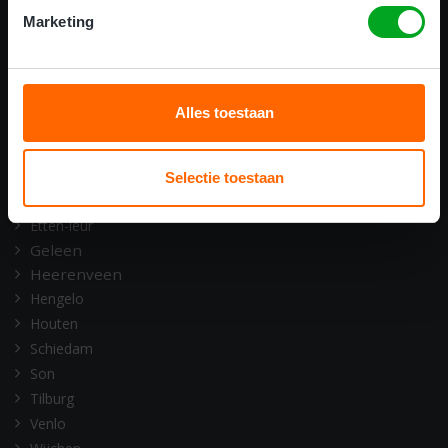
ONZE OPLEIDINGSLOCATIES
Marketing
Alkmaar
Amsterdam
Assen
Alles toestaan
Barneveld
Deventer
Doetinchem
Selectie toestaan
Emmen
Etten-leur
Geleen
Heerenveen
Hengelo
Houten
Schiedam
Son
Tilburg
Venlo