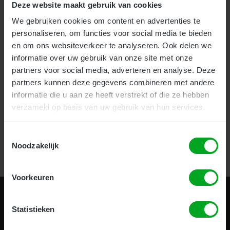
Deze website maakt gebruik van cookies
We gebruiken cookies om content en advertenties te
Voor bedrijven bieden wij onze nieuwe en zeer effectieve
1-
personaliseren, om functies voor social media te bieden
uurs Incompany training
aan.
en om ons websiteverkeer te analyseren. Ook delen we
Als particulier kunt u uw hoogwerker certificaat halen
informatie over uw gebruik van onze site met onze
op
meerdere locaties
door heel het land.
partners voor social media, adverteren en analyse. Deze
partners kunnen deze gegevens combineren met andere
informatie die u aan ze heeft verstrekt of die ze hebben
Certificering in 1 uur!
verzameld op basis van uw gebruik van hun services.
Toestemmingsselectie
Bekijk alle opleidingen
Noodzakelijk
Voorkeuren
Statistieken