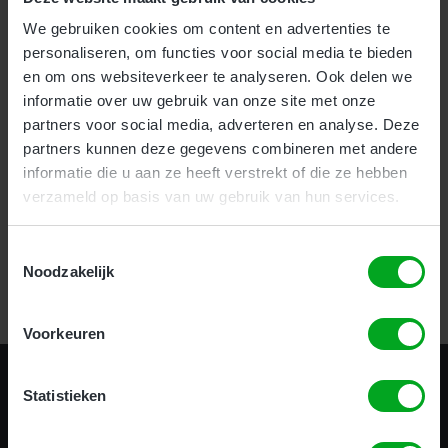
We gebruiken cookies om content en advertenties te
Voor bedrijven bieden wij onze nieuwe en zeer effectieve
1-
personaliseren, om functies voor social media te bieden
uurs Incompany training
aan.
en om ons websiteverkeer te analyseren. Ook delen we
Als particulier kunt u uw hoogwerker certificaat halen
informatie over uw gebruik van onze site met onze
op
meerdere locaties
door heel het land.
partners voor social media, adverteren en analyse. Deze
partners kunnen deze gegevens combineren met andere
informatie die u aan ze heeft verstrekt of die ze hebben
verzameld op basis van uw gebruik van hun services.
Certificering in 1 uur!
Toestemmingsselectie
Noodzakelijk
Bekijk alle opleidingen
Voorkeuren
Statistieken