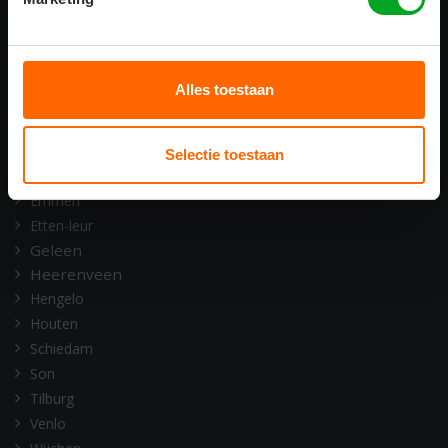
ONZE OPLEIDINGSLOCATIES
Alkmaar
Amsterdam
Alles toestaan
Assen
Barneveld
Deventer
Selectie toestaan
Doetinchem
Emmen
Etten-leur
Geleen
Heerenveen
Hengelo
Houten
Schiedam
Son
Tilburg
Venlo