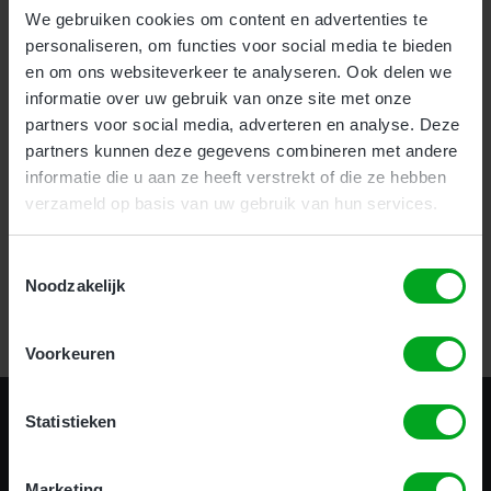
We gebruiken cookies om content en advertenties te
personaliseren, om functies voor social media te bieden
Voor bedrijven bieden wij onze nieuwe en zeer effectieve
1-
en om ons websiteverkeer te analyseren. Ook delen we
uurs Incompany training
aan.
informatie over uw gebruik van onze site met onze
Als particulier kunt u uw hoogwerker certificaat halen
partners voor social media, adverteren en analyse. Deze
op
meerdere locaties
door heel het land.
partners kunnen deze gegevens combineren met andere
informatie die u aan ze heeft verstrekt of die ze hebben
verzameld op basis van uw gebruik van hun services.
Certificering in 1 uur!
Toestemmingsselectie
Noodzakelijk
Bekijk alle opleidingen
Voorkeuren
Statistieken
Marketing