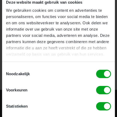
Deze website maakt gebruik van cookies
We gebruiken cookies om content en advertenties te
Voor bedrijven bieden wij onze nieuwe en zeer effectieve
1-
personaliseren, om functies voor social media te bieden
uurs Incompany training
aan.
en om ons websiteverkeer te analyseren. Ook delen we
Als particulier kunt u uw hoogwerker certificaat halen
informatie over uw gebruik van onze site met onze
op
meerdere locaties
door heel het land.
partners voor social media, adverteren en analyse. Deze
partners kunnen deze gegevens combineren met andere
informatie die u aan ze heeft verstrekt of die ze hebben
Certificering in 1 uur!
verzameld op basis van uw gebruik van hun services.
Toestemmingsselectie
Bekijk alle opleidingen
Noodzakelijk
Voorkeuren
Statistieken