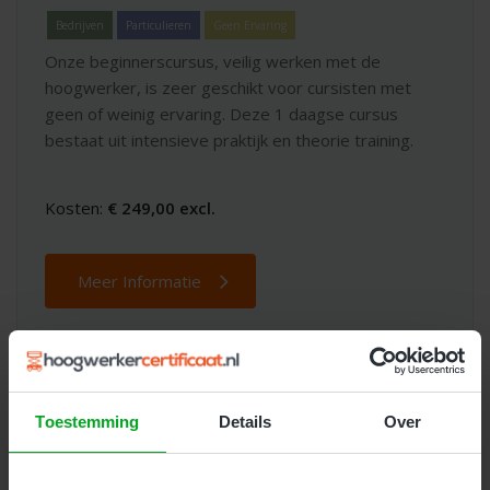
Bedrijven
Particulieren
Geen Ervaring
Onze beginnerscursus, veilig werken met de
hoogwerker, is zeer geschikt voor cursisten met
geen of weinig ervaring. Deze 1 daagse cursus
bestaat uit intensieve praktijk en theorie training.
Kosten:
€ 249,00 excl.
Meer Informatie
Toestemming
Details
Over
Dé beste keuze voor
hoogwerker
trainingen en opleidingen