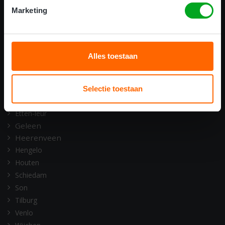
ONZE OPLEIDINGSLOCATIES
Marketing
Alkmaar
Amsterdam
Assen
Alles toestaan
Barneveld
Deventer
Doetinchem
Selectie toestaan
Emmen
Etten-leur
Geleen
Heerenveen
Hengelo
Houten
Schiedam
Son
Tilburg
Venlo