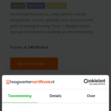
Bedrijven
Particulieren
Geen Ervaring
Onze beginnerscursus, veilig werken met de
hoogwerker, is zeer geschikt voor cursisten met
geen of weinig ervaring. Deze 1 daagse cursus
bestaat uit intensieve praktijk en theorie training.
Kosten:
€ 249,00 excl.
Meer Informatie
Toestemming
Details
Over
Dé beste keuze voor
hoogwerker
trainingen en opleidingen