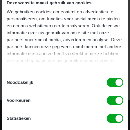
Deze website maakt gebruik van cookies
We gebruiken cookies om content en advertenties te
Voor bedrijven bieden wij onze nieuwe en zeer effectieve
1-
personaliseren, om functies voor social media te bieden
uurs Incompany training
aan.
en om ons websiteverkeer te analyseren. Ook delen we
Als particulier kunt u uw hoogwerker certificaat halen
informatie over uw gebruik van onze site met onze
op
meerdere locaties
door heel het land.
partners voor social media, adverteren en analyse. Deze
partners kunnen deze gegevens combineren met andere
informatie die u aan ze heeft verstrekt of die ze hebben
Certificering in 1 uur!
verzameld op basis van uw gebruik van hun services.
Toestemmingsselectie
Bekijk alle opleidingen
Noodzakelijk
Voorkeuren
Statistieken