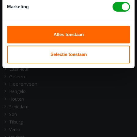
ONZE OPLEIDINGSLOCATIES
Marketing
Alkmaar
Amsterdam
Assen
Alles toestaan
Barneveld
Deventer
Doetinchem
Selectie toestaan
Emmen
Etten-leur
Geleen
Heerenveen
Hengelo
Houten
Schiedam
Son
Tilburg
Venlo