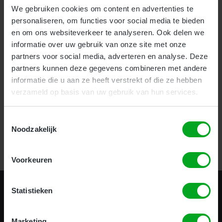
We gebruiken cookies om content en advertenties te
personaliseren, om functies voor social media te bieden
Voor bedrijven bieden wij onze nieuwe en zeer effectieve
1-
en om ons websiteverkeer te analyseren. Ook delen we
uurs Incompany training
aan.
informatie over uw gebruik van onze site met onze
Als particulier kunt u uw hoogwerker certificaat halen
partners voor social media, adverteren en analyse. Deze
op
meerdere locaties
door heel het land.
partners kunnen deze gegevens combineren met andere
informatie die u aan ze heeft verstrekt of die ze hebben
verzameld op basis van uw gebruik van hun services.
Certificering in 1 uur!
Toestemmingsselectie
Noodzakelijk
Bekijk alle opleidingen
Voorkeuren
Statistieken
Marketing