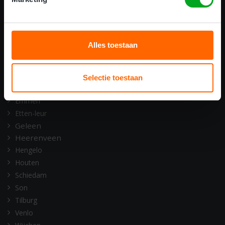
ONZE OPLEIDINGSLOCATIES
Alkmaar
Amsterdam
Alles toestaan
Assen
Barneveld
Deventer
Selectie toestaan
Doetinchem
Emmen
Etten-leur
Geleen
Heerenveen
Hengelo
Houten
Schiedam
Son
Tilburg
Venlo