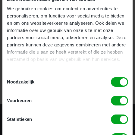
We gebruiken cookies om content en advertenties te
Voor bedrijven bieden wij onze nieuwe en zeer effectieve
1-
personaliseren, om functies voor social media te bieden
uurs Incompany training
aan.
en om ons websiteverkeer te analyseren. Ook delen we
Als particulier kunt u uw hoogwerker certificaat halen
informatie over uw gebruik van onze site met onze
op
meerdere locaties
door heel het land.
partners voor social media, adverteren en analyse. Deze
partners kunnen deze gegevens combineren met andere
informatie die u aan ze heeft verstrekt of die ze hebben
verzameld op basis van uw gebruik van hun services.
Certificering in 1 uur!
Toestemmingsselectie
Noodzakelijk
Bekijk alle opleidingen
Voorkeuren
Statistieken