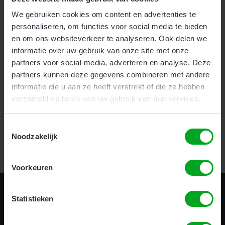
We gebruiken cookies om content en advertenties te
Voor bedrijven bieden wij onze nieuwe en zeer effectieve
1-
personaliseren, om functies voor social media te bieden
uurs Incompany training
aan.
en om ons websiteverkeer te analyseren. Ook delen we
Als particulier kunt u uw hoogwerker certificaat halen
informatie over uw gebruik van onze site met onze
op
meerdere locaties
door heel het land.
partners voor social media, adverteren en analyse. Deze
partners kunnen deze gegevens combineren met andere
informatie die u aan ze heeft verstrekt of die ze hebben
verzameld op basis van uw gebruik van hun services.
Certificering in 1 uur!
Toestemmingsselectie
Noodzakelijk
Bekijk alle opleidingen
Voorkeuren
Statistieken