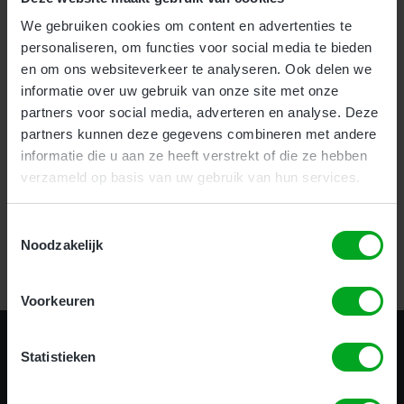
We gebruiken cookies om content en advertenties te
Voor bedrijven bieden wij onze nieuwe en zeer effectieve
1-
personaliseren, om functies voor social media te bieden
uurs Incompany training
aan.
en om ons websiteverkeer te analyseren. Ook delen we
Als particulier kunt u uw hoogwerker certificaat halen
informatie over uw gebruik van onze site met onze
op
meerdere locaties
door heel het land.
partners voor social media, adverteren en analyse. Deze
partners kunnen deze gegevens combineren met andere
informatie die u aan ze heeft verstrekt of die ze hebben
verzameld op basis van uw gebruik van hun services.
Certificering in 1 uur!
Toestemmingsselectie
Noodzakelijk
Bekijk alle opleidingen
Voorkeuren
Statistieken