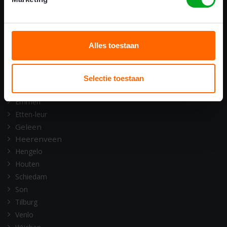
ONZE OPLEIDINGSLOCATIES
Alkmaar
Amsterdam
Alles toestaan
Assen
Barneveld
Deventer
Selectie toestaan
Doetinchem
Emmen
Etten-leur
Geleen
Heerenveen
Hengelo
Houten
Schiedam
Son
Tilburg
Venlo