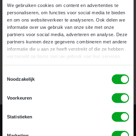
We gebruiken cookies om content en advertenties te
personaliseren, om functies voor social media te bieden
Voor bedrijven bieden wij onze nieuwe en zeer effectieve
1-
en om ons websiteverkeer te analyseren. Ook delen we
uurs Incompany training
aan.
informatie over uw gebruik van onze site met onze
Als particulier kunt u uw hoogwerker certificaat halen
partners voor social media, adverteren en analyse. Deze
op
meerdere locaties
door heel het land.
partners kunnen deze gegevens combineren met andere
informatie die u aan ze heeft verstrekt of die ze hebben
verzameld op basis van uw gebruik van hun services.
Certificering in 1 uur!
Toestemmingsselectie
Noodzakelijk
Bekijk alle opleidingen
Voorkeuren
Statistieken
Marketing