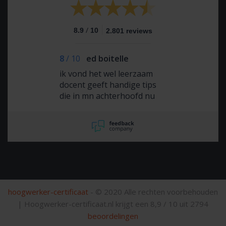
/
8.9
10
2.801 reviews
8
/
10
ed boitelle
ik vond het wel leerzaam
docent geeft handige tips
die in mn achterhoofd nu
zitten en bijblijven . ik vond
het een leerzame cursus
heb er echt wat aan
hoogwerker-certificaat
- © 2020 Alle rechten voorbehouden
|
Hoogwerker-certificaat.nl krijgt een
8,9
/
10
uit
2794
beoordelingen