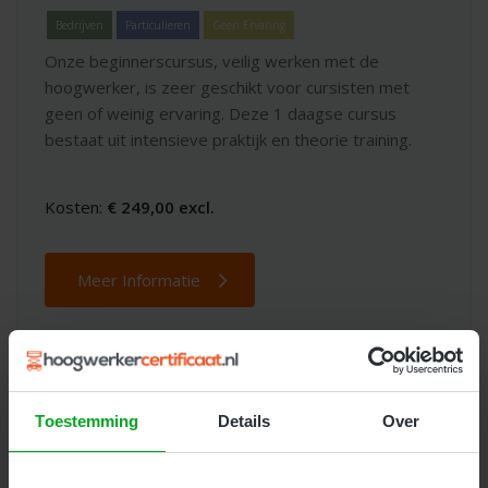
Bedrijven
Particulieren
Geen Ervaring
Onze beginnerscursus, veilig werken met de
hoogwerker, is zeer geschikt voor cursisten met
geen of weinig ervaring. Deze 1 daagse cursus
bestaat uit intensieve praktijk en theorie training.
Kosten:
€ 249,00 excl.
Meer Informatie
Toestemming
Details
Over
Dé beste keuze voor
hoogwerker
trainingen en opleidingen