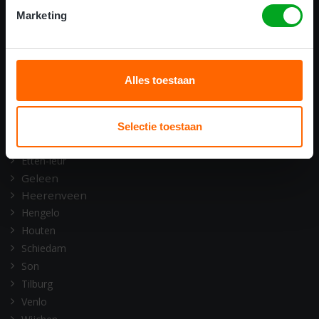
ONZE OPLEIDINGSLOCATIES
Marketing
Alkmaar
Amsterdam
Assen
Alles toestaan
Barneveld
Deventer
Doetinchem
Selectie toestaan
Emmen
Etten-leur
Geleen
Heerenveen
Hengelo
Houten
Schiedam
Son
Tilburg
Venlo