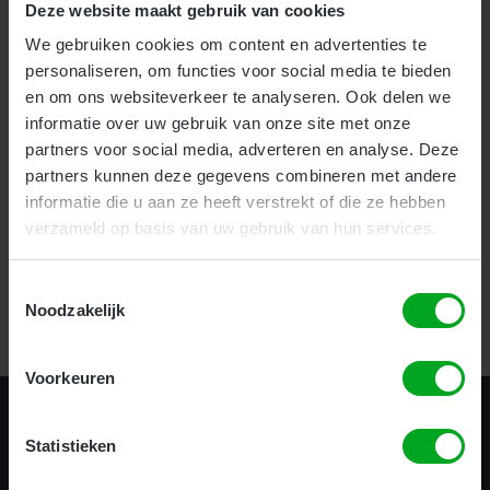
Deze website maakt gebruik van cookies
We gebruiken cookies om content en advertenties te
Voor bedrijven bieden wij onze nieuwe en zeer effectieve
1-
personaliseren, om functies voor social media te bieden
uurs Incompany training
aan.
en om ons websiteverkeer te analyseren. Ook delen we
Als particulier kunt u uw hoogwerker certificaat halen
informatie over uw gebruik van onze site met onze
op
meerdere locaties
door heel het land.
partners voor social media, adverteren en analyse. Deze
partners kunnen deze gegevens combineren met andere
informatie die u aan ze heeft verstrekt of die ze hebben
Certificering in 1 uur!
verzameld op basis van uw gebruik van hun services.
Toestemmingsselectie
Bekijk alle opleidingen
Noodzakelijk
Voorkeuren
Statistieken