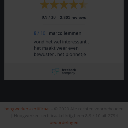
/
8.9
10
2.801 reviews
8
/
10
marco lemmen
vond het wel interessant ,
het maakt weer even
bewuster . het pionnetje
even er snel achter zetten
ivm met het eerst kijken dan
rijden
hoogwerker-certificaat
- © 2020 Alle rechten voorbehouden
|
Hoogwerker-certificaat.nl krijgt een
8,9
/
10
uit
2794
beoordelingen