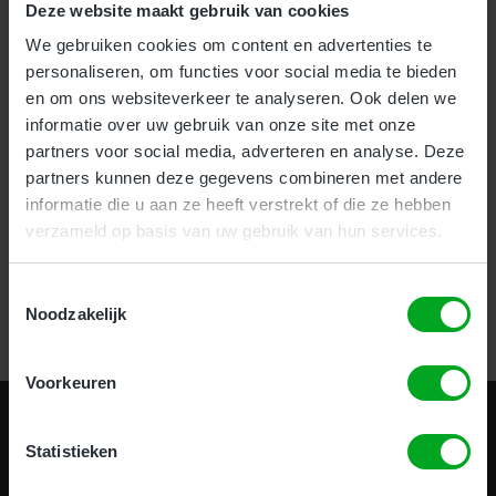
Deze website maakt gebruik van cookies
We gebruiken cookies om content en advertenties te
Voor bedrijven bieden wij onze nieuwe en zeer effectieve
1-
personaliseren, om functies voor social media te bieden
uurs Incompany training
aan.
en om ons websiteverkeer te analyseren. Ook delen we
Als particulier kunt u uw hoogwerker certificaat halen
informatie over uw gebruik van onze site met onze
op
meerdere locaties
door heel het land.
partners voor social media, adverteren en analyse. Deze
partners kunnen deze gegevens combineren met andere
informatie die u aan ze heeft verstrekt of die ze hebben
Certificering in 1 uur!
verzameld op basis van uw gebruik van hun services.
Toestemmingsselectie
Bekijk alle opleidingen
Noodzakelijk
Voorkeuren
Statistieken