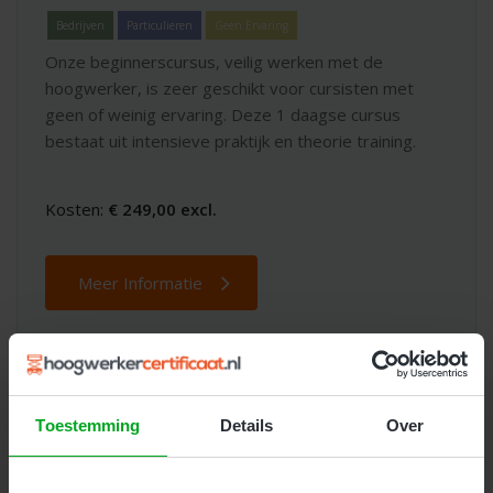
Bedrijven
Particulieren
Geen Ervaring
Onze beginnerscursus, veilig werken met de
hoogwerker, is zeer geschikt voor cursisten met
geen of weinig ervaring. Deze 1 daagse cursus
bestaat uit intensieve praktijk en theorie training.
Kosten:
€ 249,00 excl.
Meer Informatie
Toestemming
Details
Over
Dé beste keuze voor
hoogwerker
trainingen en opleidingen