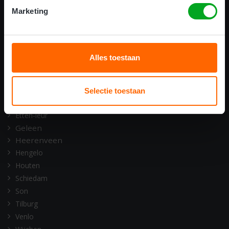
ONZE OPLEIDINGSLOCATIES
Marketing
Alkmaar
Amsterdam
Assen
Alles toestaan
Barneveld
Deventer
Doetinchem
Selectie toestaan
Emmen
Etten-leur
Geleen
Heerenveen
Hengelo
Houten
Schiedam
Son
Tilburg
Venlo