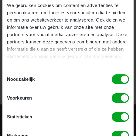
We gebruiken cookies om content en advertenties te
personaliseren, om functies voor social media te bieden
Voor bedrijven bieden wij onze nieuwe en zeer effectieve
1-
en om ons websiteverkeer te analyseren. Ook delen we
uurs Incompany training
aan.
informatie over uw gebruik van onze site met onze
Als particulier kunt u uw hoogwerker certificaat halen
partners voor social media, adverteren en analyse. Deze
op
meerdere locaties
door heel het land.
partners kunnen deze gegevens combineren met andere
informatie die u aan ze heeft verstrekt of die ze hebben
verzameld op basis van uw gebruik van hun services.
Certificering in 1 uur!
Toestemmingsselectie
Noodzakelijk
Bekijk alle opleidingen
Voorkeuren
Statistieken
Marketing