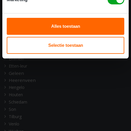
ONZE OPLEIDINGSLOCATIES
Alkmaar
Amsterdam
Alles toestaan
Assen
Barneveld
Deventer
Selectie toestaan
Doetinchem
Emmen
Etten-leur
Geleen
Heerenveen
Hengelo
Houten
Schiedam
Son
Tilburg
Venlo