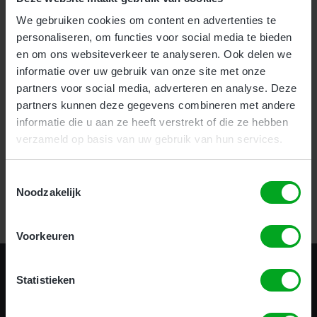
We gebruiken cookies om content en advertenties te
Voor bedrijven bieden wij onze nieuwe en zeer effectieve
1-
personaliseren, om functies voor social media te bieden
uurs Incompany training
aan.
en om ons websiteverkeer te analyseren. Ook delen we
Als particulier kunt u uw hoogwerker certificaat halen
informatie over uw gebruik van onze site met onze
op
meerdere locaties
door heel het land.
partners voor social media, adverteren en analyse. Deze
partners kunnen deze gegevens combineren met andere
informatie die u aan ze heeft verstrekt of die ze hebben
verzameld op basis van uw gebruik van hun services.
Certificering in 1 uur!
Toestemmingsselectie
Noodzakelijk
Bekijk alle opleidingen
Voorkeuren
Statistieken