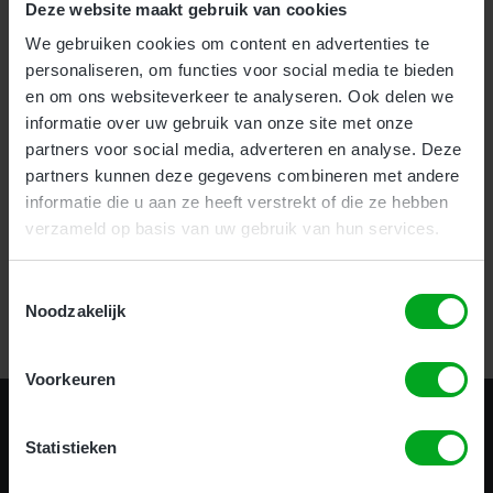
Deze website maakt gebruik van cookies
We gebruiken cookies om content en advertenties te
Voor bedrijven bieden wij onze nieuwe en zeer effectieve
1-
personaliseren, om functies voor social media te bieden
uurs Incompany training
aan.
en om ons websiteverkeer te analyseren. Ook delen we
Als particulier kunt u uw hoogwerker certificaat halen
informatie over uw gebruik van onze site met onze
op
meerdere locaties
door heel het land.
partners voor social media, adverteren en analyse. Deze
partners kunnen deze gegevens combineren met andere
informatie die u aan ze heeft verstrekt of die ze hebben
Certificering in 1 uur!
verzameld op basis van uw gebruik van hun services.
Toestemmingsselectie
Bekijk alle opleidingen
Noodzakelijk
Voorkeuren
Statistieken