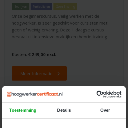
Bedrijven
Particulieren
Geen Ervaring
Onze beginnerscursus, veilig werken met de
hoogwerker, is zeer geschikt voor cursisten met
geen of weinig ervaring. Deze 1 daagse cursus
bestaat uit intensieve praktijk en theorie training.
Kosten:
€ 249,00 excl.
Meer Informatie
Toestemming
Details
Over
Dé beste keuze voor
hoogwerker
trainingen en opleidingen