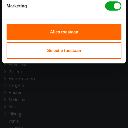
ONZE OPLEIDINGSLOCATIES
Marketing
Alkmaar
Amsterdam
Assen
Alles toestaan
Barneveld
Deventer
Doetinchem
Selectie toestaan
Emmen
Etten-leur
Geleen
Heerenveen
Hengelo
Houten
Schiedam
Son
Tilburg
Venlo