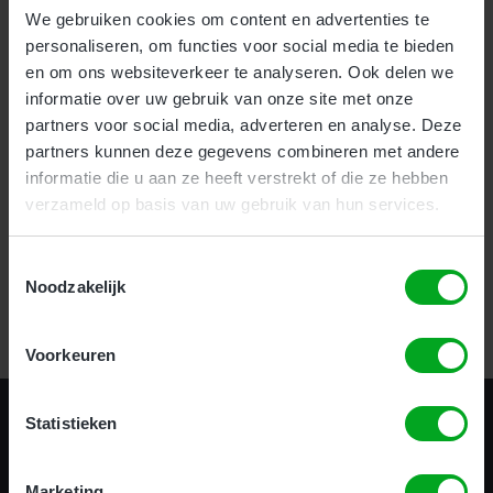
We gebruiken cookies om content en advertenties te
personaliseren, om functies voor social media te bieden
Voor bedrijven bieden wij onze nieuwe en zeer effectieve
1-
en om ons websiteverkeer te analyseren. Ook delen we
uurs Incompany training
aan.
informatie over uw gebruik van onze site met onze
Als particulier kunt u uw hoogwerker certificaat halen
partners voor social media, adverteren en analyse. Deze
op
meerdere locaties
door heel het land.
partners kunnen deze gegevens combineren met andere
informatie die u aan ze heeft verstrekt of die ze hebben
verzameld op basis van uw gebruik van hun services.
Certificering in 1 uur!
Toestemmingsselectie
Noodzakelijk
Bekijk alle opleidingen
Voorkeuren
Statistieken
Marketing