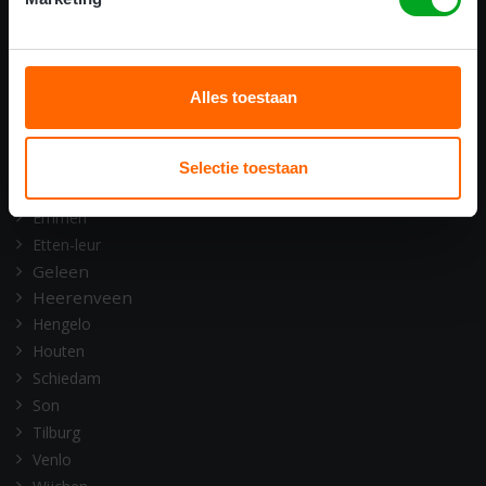
ONZE OPLEIDINGSLOCATIES
Alkmaar
Amsterdam
Alles toestaan
Assen
Barneveld
Deventer
Selectie toestaan
Doetinchem
Emmen
Etten-leur
Geleen
Heerenveen
Hengelo
Houten
Schiedam
Son
Tilburg
Venlo